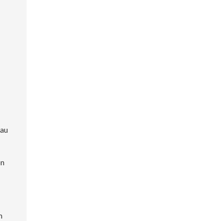
 au
on
m