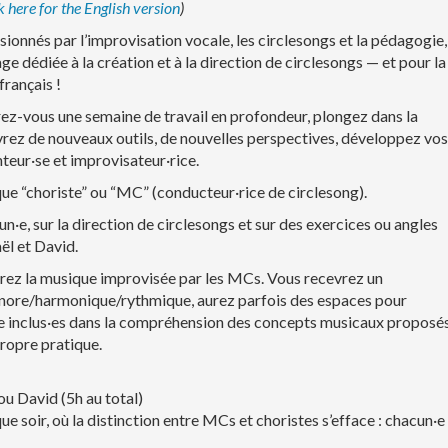
k here for the English version
)
onnés par l’improvisation vocale, les circlesongs et la pédagogie,
e dédiée à la création et à la direction de circlesongs — et pour la
français !
frez-vous une semaine de travail en profondeur, plongez dans la
vrez de nouveaux outils, de nouvelles perspectives, développez vos
eur·se et improvisateur·rice.
ue “choriste” ou “MC” (conducteur·rice de circlesong).
, sur la direction de circlesongs et sur des exercices ou angles
ël et David.
drez la musique improvisée par les MCs. Vous recevrez un
nore/harmonique/rythmique, aurez parfois des espaces pour
ble inclus·es dans la compréhension des concepts musicaux proposés
propre pratique.
u David (5h au total)
soir, où la distinction entre MCs et choristes s’efface : chacun·e