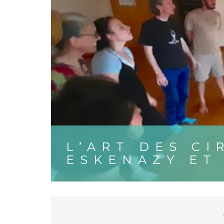
L’ART DES C
ESKENAZY ET