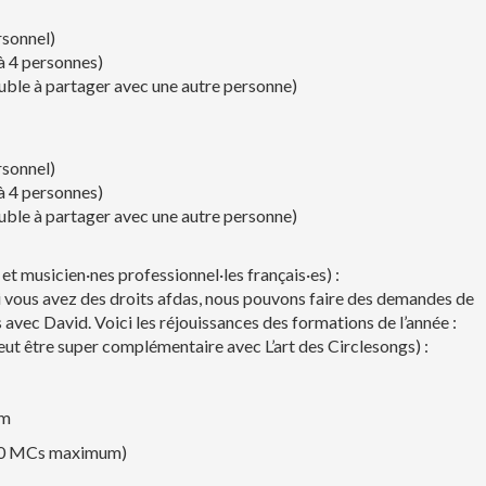
rsonnel)
à 4 personnes)
ouble à partager avec une autre personne)
rsonnel)
à 4 personnes)
ouble à partager avec une autre personne)
 musicien·nes professionnel·les français·es) :
i vous avez des droits afdas, nous pouvons faire des demandes de
avec David. Voici les réjouissances des formations de l’année :
peut être super complémentaire avec L’art des Circlesongs) :
om
10 MCs maximum)