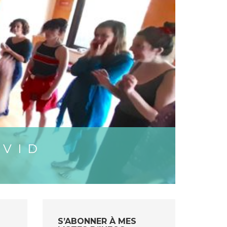
AVID
S’ABONNER À MES