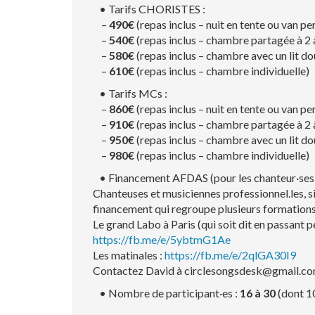
• Tarifs CHORISTES :
–
490€
(repas inclus – nuit en tente ou van pe
–
540€
(repas inclus – chambre partagée à 2 
–
580€
(repas inclus – chambre avec un lit d
–
610€
(repas inclus – chambre individuelle)
• Tarifs MCs :
–
860€
(repas inclus – nuit en tente ou van pe
–
910€
(repas inclus – chambre partagée à 2 
–
950€
(repas inclus – chambre avec un lit d
–
980€
(repas inclus – chambre individuelle)
• Financement AFDAS (pour les chanteur·ses et
Chanteuses et musiciennes professionnel.les, s
financement qui regroupe plusieurs formations 
Le grand Labo à Paris (qui soit dit en passant 
https://fb.me/e/5ybtmG1Ae
Les matinales :
https://fb.me/e/2qlGA30I9
Contactez David à circlesongsdesk@gmail.c
• Nombre de participant·es :
16 à 30
(dont 