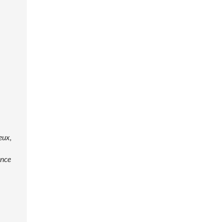
eux,
ence