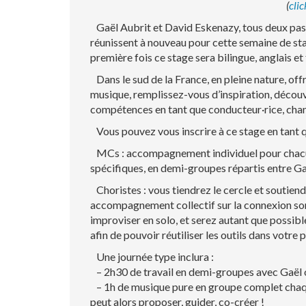
(
clic
Gaël Aubrit et David Eskenazy, tous deux passi
réunissent à nouveau pour cette semaine de stag
première fois ce stage sera bilingue, anglais et 
Dans le sud de la France, en pleine nature, of
musique, remplissez-vous d’inspiration, décou
compétences en tant que conducteur·rice, chant
Vous pouvez vous inscrire à ce stage en tant q
MCs : accompagnement individuel pour chacun·e
spécifiques, en demi-groupes répartis entre Ga
Choristes : vous tiendrez le cercle et soutien
accompagnement collectif sur la connexion so
improviser en solo, et serez autant que possi
afin de pouvoir réutiliser les outils dans votre 
Une journée type inclura :
– 2h30 de travail en demi-groupes avec Gaël o
– 1h de musique pure en groupe complet chaque 
peut alors proposer, guider, co-créer !