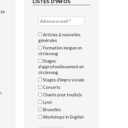
LISTES D’INFOS
 se
Articles & nouvelles
générales
Formation longue en
circlesong
Stages
d'approfondissement en
circlesong
Stages d'impro vocale
Concerts
,
Chants pour tou(te)s
Lyon
Bruxelles
Workshops in English