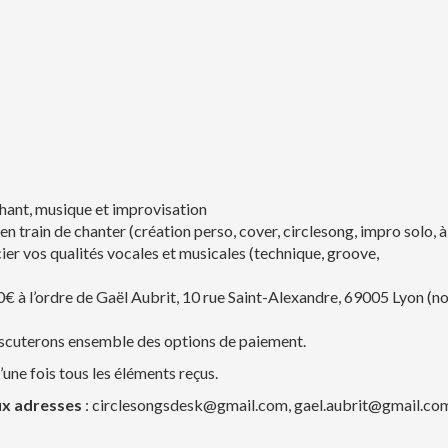
hant, musique et improvisation
 train de chanter (création perso, cover, circlesong, impro solo, à
ier vos qualités vocales et musicales (technique, groove,
€ à l’ordre de Gaël Aubrit, 10 rue Saint-Alexandre, 69005 Lyon (n
discuterons ensemble des options de paiement.
ne fois tous les éléments reçus.
ux adresses
: circlesongsdesk@gmail.com, gael.aubrit@gmail.co