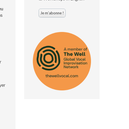
eu
ns
r
yer