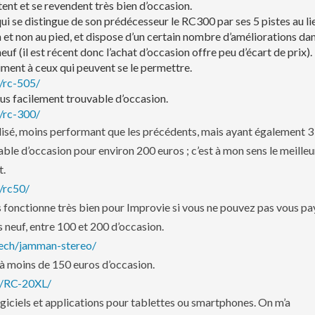
ent et se revendent très bien d’occasion.
ui se distingue de son prédécesseur le RC300 par ses 5 pistes au li
n et non au pied, et dispose d’un certain nombre d’améliorations da
euf (il est récent donc l’achat d’occasion offre peu d’écart de prix).
aiment à ceux qui peuvent se le permettre.
s/rc-505/
us facilement trouvable d’occasion.
s/rc-300/
lisé, moins performant que les précédents, mais ayant également 3
ble d’occasion pour environ 200 euros ; c’est à mon sens le meilleu
t.
/rc50/
 fonctionne très bien pour Improvie si vous ne pouvez pas vous pa
 neuf, entre 100 et 200 d’occasion.
itech/jamman-stereo/
à moins de 150 euros d’occasion.
ss/RC-20XL/
logiciels et applications pour tablettes ou smartphones. On m’a