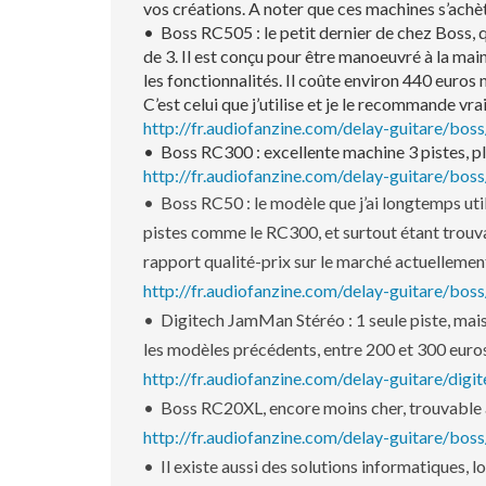
vos créations. A noter que ces machines s’achèt
• Boss RC505 : le petit dernier de chez Boss, q
de 3. Il est conçu pour être manoeuvré à la mai
les fonctionnalités. Il coûte environ 440 euros n
C’est celui que j’utilise et je le recommande vr
http://fr.audiofanzine.com/delay-guitare/bos
• Boss RC300 : excellente machine 3 pistes, pl
http://fr.audiofanzine.com/delay-guitare/bos
• Boss RC50 : le modèle que j’ai longtemps uti
pistes comme le RC300, et surtout étant trouva
rapport qualité-prix sur le marché actuellemen
http://fr.audiofanzine.com/delay-guitare/boss
• Digitech JamMan Stéréo : 1 seule piste, mais
les modèles précédents, entre 200 et 300 euros
http://fr.audiofanzine.com/delay-guitare/dig
• Boss RC20XL, encore moins cher, trouvable 
http://fr.audiofanzine.com/delay-guitare/bo
• Il existe aussi des solutions informatiques, 