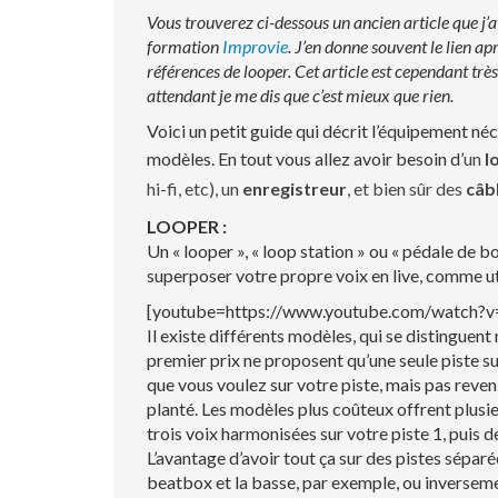
Vous trouverez ci-dessous un ancien article que j’av
formation
Improvie
. J’en donne souvent le lien 
références de looper. Cet article est cependant trè
attendant je me dis que c’est mieux que rien.
Voici un petit guide qui décrit l’équipement né
modèles. En tout vous allez avoir besoin d’
un
l
hi-fi, etc), un
enregistreur
, et bien sûr des
câb
LOOPER :
Un « looper », « loop station » ou « pédale de 
superposer votre propre voix en live, comme ut
[youtube=https://www.youtube.com/watch?
Il existe différents modèles, qui se distingue
premier prix ne proposent qu’une seule piste s
que vous voulez sur votre piste, mais pas reveni
planté. Les modèles plus coûteux offrent plus
trois voix harmonisées sur votre piste 1, puis d
L’avantage d’avoir tout ça sur des pistes séparé
beatbox et la basse, par exemple, ou inversement