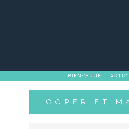
Skip
to
content
BIENVENUE
ARTIC
LOOPER ET M