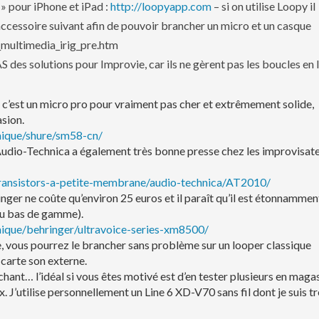
 pour iPhone et iPad :
http://loopyapp.com
– si on utilise Loopy il
l’accessoire suivant afin de pouvoir brancher un micro et un casque
_multimedia_irig_pre.htm
des solutions pour Improvie, car ils ne gèrent pas les boucles en l
 c’est un micro pro pour vraiment pas cher et extrêmement solide,
sion.
mique/shure/sm58-cn/
dio-Technica a également très bonne presse chez les improvisat
-transistors-a-petite-membrane/audio-technica/AT2010/
ger ne coûte qu’environ 25 euros et il paraît qu’il est étonnammen
du bas de gamme).
ique/behringer/ultravoice-series-xm8500/
e, vous pourrez le brancher sans problème sur un looper classique
 carte son externe.
hant… l’idéal si vous êtes motivé est d’en tester plusieurs en maga
x. J’utilise personnellement un Line 6 XD-V70 sans fil dont je suis t