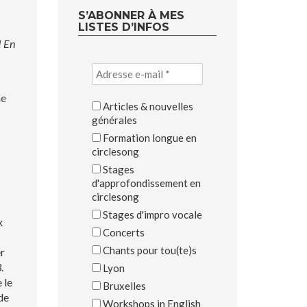
S’ABONNER À MES
LISTES D’INFOS
! En
ne
Articles & nouvelles
générales
Formation longue en
circlesong
Stages
d'approfondissement en
circlesong
Stages d'impro vocale
x
Concerts
Chants pour tou(te)s
er
.
Lyon
 le
Bruxelles
de
Workshops in English