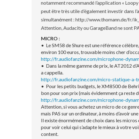
notamment recommandé l’application « Loopy »
peut être très utile d’également investir dans 
simultanément : http://www.thomann.de/fr/ik
Attention, Audacity ou GarageBand ne sont PAS 
MICRO :
• Le SM58 de Shure est une référence célèbre,
environ 100 euros, trouvable moins cher d’occa
http://fr.audiofanzine.com/microphone-dyna
• Dans la même gamme de prix, le AT2012 d’Au
a cappella.
http://fr.audiofanzine.com/micro-statique-a
• Pour les petits budgets, le XM8500 de Behrin
bon pour son prix (mais évidemment ça reste 
http://fr.audiofanzine.com/microphone-dynam
Attention, si vous achetez un micro de ce genr
mais PAS sur un ordinateur, à moins d’avoir une
Il existe énormément de choix dans les micros c
pour voir celui qui s’adapte le mieux à votre voi
content.