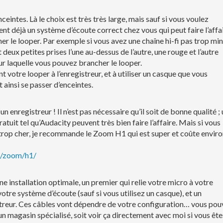
nceintes. Là le choix est très très large, mais sauf si vous voulez
nt déjà un système d’écoute correct chez vous qui peut faire l’affa
her le looper. Par exemple si vous avez une chaîne hi-fi pas trop mini,
t deux petites prises l’une au-dessus de l’autre, une rouge et l’autre
 sur laquelle vous pouvez brancher le looper.
 votre looper à l’enregistreur, et à utiliser un casque que vous
ainsi se passer d’enceintes.
 un enregistreur ! Il n’est pas nécessaire qu’il soit de bonne qualité ;
tuit tel qu’Audacity peuvent très bien faire l’affaire. Mais si vous
 trop cher, je recommande le Zoom H1 qui est super et coûte envir
he/zoom/h1/
e installation optimale, un premier qui relie votre micro à votre
votre système d’écoute (sauf si vous utilisez un casque), et un
istreur. Ces câbles vont dépendre de votre configuration… vous po
n magasin spécialisé, soit voir ça directement avec moi si vous ête