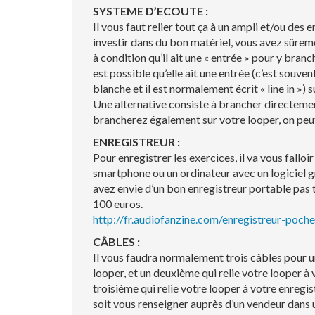
SYSTEME D’ECOUTE :
Il vous faut relier tout ça à un ampli et/ou des e
investir dans du bon matériel, vous avez sûreme
à condition qu’il ait une « entrée » pour y branc
est possible qu’elle ait une entrée (c’est souven
blanche et il est normalement écrit « line in »)
Une alternative consiste à brancher directement
brancherez également sur votre looper, on peut 
ENREGISTREUR :
Pour enregistrer les exercices, il va vous falloir
smartphone ou un ordinateur avec un logiciel gra
avez envie d’un bon enregistreur portable pas
100 euros.
http://fr.audiofanzine.com/enregistreur-poc
CÂBLES :
Il vous faudra normalement trois câbles pour un
looper, et un deuxième qui relie votre looper à 
troisième qui relie votre looper à votre enreg
soit vous renseigner auprès d’un vendeur dans u