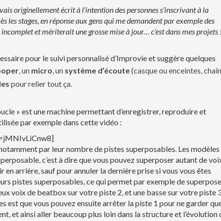
ais originellement écrit à l’intention des personnes s’inscrivant à la
après les stages, en réponse aux gens qui me demandent par exemple des
s incomplet et mériterait une grosse mise à jour… c’est dans mes projets 
cessaire pour le suivi personnalisé d’Improvie et suggère quelques
ooper
, un
micro
, un
système d’écoute
(casque ou enceintes, chaî
les
pour relier tout ça.
boucle » est une machine permettant d’enregistrer, reproduire et
ilisée par exemple dans cette vidéo :
v=jMNIvLiCnw8]
nt notamment par leur nombre de pistes superposables. Les modèles
uperposable, c’est à dire que vous pouvez superposer autant de voi
r en arrière, sauf pour annuler la dernière prise si vous vous êtes
ieurs pistes superposables, ce qui permet par exemple de superpos
eux voix de beatbox sur votre piste 2, et une basse sur votre piste 3
es est que vous pouvez ensuite arrêter la piste 1 pour ne garder que
, et ainsi aller beaucoup plus loin dans la structure et l’évolution 