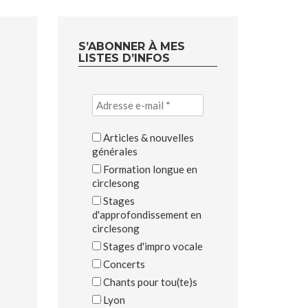
S’ABONNER À MES
LISTES D’INFOS
Articles & nouvelles
générales
Formation longue en
circlesong
Stages
d'approfondissement en
circlesong
Stages d'impro vocale
Concerts
Chants pour tou(te)s
Lyon