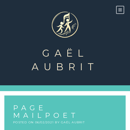
Skip
to
content
GAËL
AUBRIT
PAGE
MAILPOET
POSTED ON
06/02/2021
BY
GAËL AUBRIT