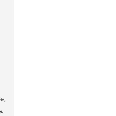
le,
é,