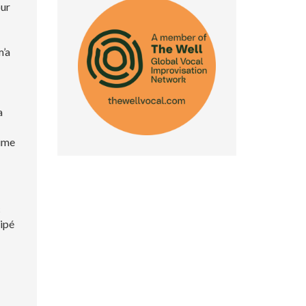
our
m’a
a
lume
c
cipé