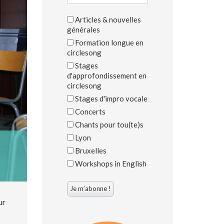
Articles & nouvelles
générales
Formation longue en
circlesong
Stages
d'approfondissement en
circlesong
Stages d'impro vocale
Concerts
Chants pour tou(te)s
Lyon
Bruxelles
Workshops in English
ur