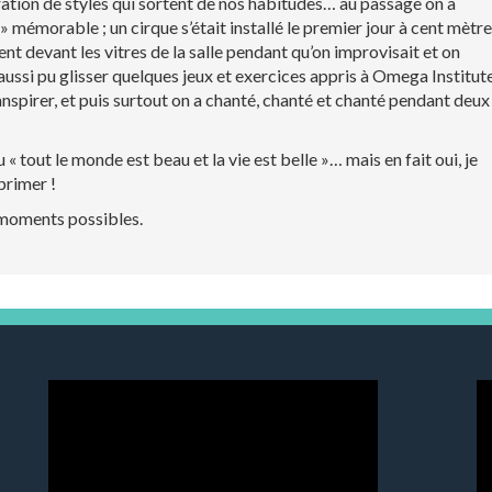
loration de styles qui sortent de nos habitudes… au passage on a
mémorable ; un cirque s’était installé le premier jour à cent mètr
nt devant les vitres de la salle pendant qu’on improvisait et on
 aussi pu glisser quelques jeux et exercices appris à Omega Institut
nspirer, et puis surtout on a chanté, chanté et chanté pendant deux
u « tout le monde est beau et la vie est belle »… mais en fait oui, je
xprimer !
 moments possibles.