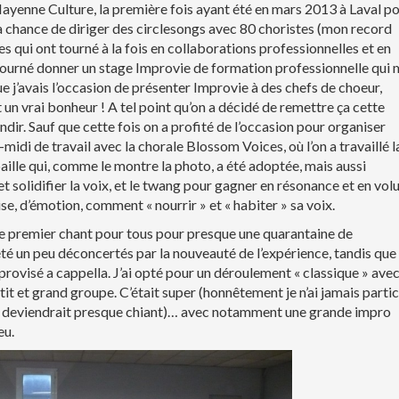
Mayenne Culture, la première fois ayant été en mars 2013 à Laval p
a chance de diriger des circlesongs avec 80 choristes (mon record
es qui ont tourné à la fois en collaborations professionnelles et en
retourné donner un stage Improvie de formation professionnelle qui 
que j’avais l’occasion de présenter Improvie à des chefs de choeur,
 un vrai bonheur ! A tel point qu’on a décidé de remettre ça cette
r. Sauf que cette fois on a profité de l’occasion pour organiser
idi de travail avec la chorale Blossom Voices, où l’on a travaillé l
aille qui, comme le montre la photo, a été adoptée, mais aussi
 et solidifier la voix, et le twang pour gagner en résonance et en vo
ise, d’émotion, comment « nourrir » et « habiter » sa voix.
 le premier chant pour tous pour presque une quarantaine de
é un peu déconcertés par la nouveauté de l’expérience, tandis que
mprovisé a cappella. J’ai opté pour un déroulement « classique » ave
tit et grand groupe. C’était super (honnêtement je n’ai jamais parti
 en deviendrait presque chiant)… avec notamment une grande impro
eu.