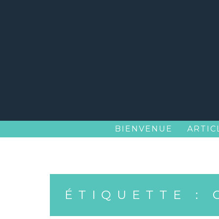
Skip
to
content
BIENVENUE
ARTIC
ÉTIQUETTE :