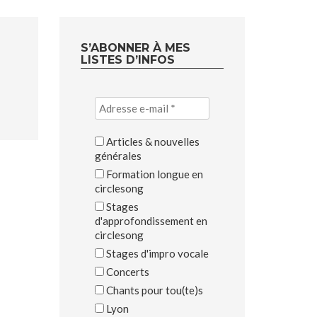
S’ABONNER À MES
LISTES D’INFOS
Articles & nouvelles
générales
Formation longue en
circlesong
Stages
d'approfondissement en
circlesong
Stages d'impro vocale
Concerts
Chants pour tou(te)s
Lyon